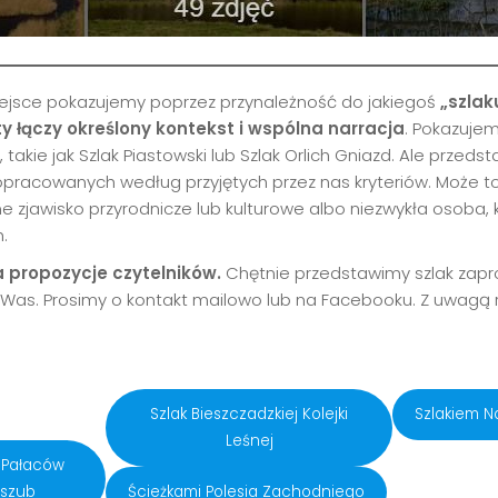
ejsce pokazujemy poprzez przynależność do jakiegoś
„szlak
y łączy określony kontekst i wspólna narracja
. Pokazujemy
takie jak Szlak Piastowski lub Szlak Orlich Gniazd. Ale przed
opracowanych według przyjętych przez nas kryteriów. Może to
e zjawisko przyrodnicze lub kulturowe albo niezwykła osoba, 
.
 propozycje czytelników.
Chętnie przedstawimy szlak zap
 Was. Prosimy o kontakt mailowo lub na Facebooku. Z uwagą
Szlak Bieszczadzkiej Kolejki
Szlakiem 
Leśnej
 Pałaców
aszub
Ścieżkami Polesia Zachodniego