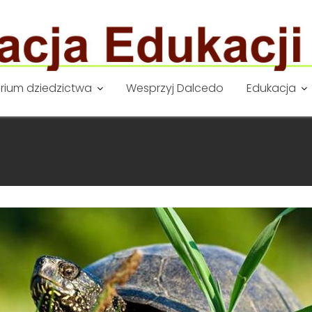
rium dziedzictwa
Wesprzyj Dalcedo
Edukacja