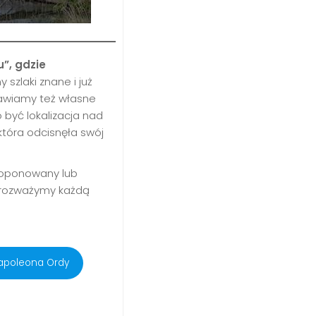
u”, gdzie
 szlaki znane i już
stawiamy też własne
 być lokalizacja nad
która odcisnęła swój
roponowany lub
 rozważymy każdą
Napoleona Ordy