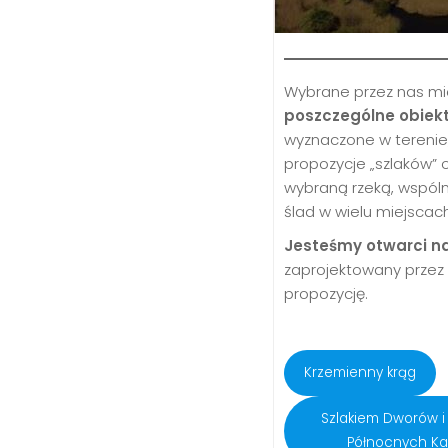
Wybrane przez nas mi
poszczególne obiekt
wyznaczone w terenie, 
propozycje „szlaków” 
wybraną rzeką, wspóln
ślad w wielu miejscach
Jesteśmy otwarci na
zaprojektowany przez
propozycję.
Krzemienny krąg
Szlakiem Dworów i
Północnych K