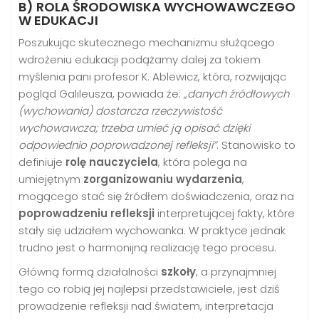
B) ROLA ŚRODOWISKA WYCHOWAWCZEGO
W EDUKACJI
Poszukując skutecznego mechanizmu służącego
wdrożeniu edukacji podążamy dalej za tokiem
myślenia pani profesor K. Ablewicz, która, rozwijając
pogląd Galileusza, powiada że:
„danych źródłowych
(wychowania) dostarcza rzeczywistość
wychowawcza; trzeba umieć ją opisać dzięki
odpowiednio poprowadzonej refleksji”
. Stanowisko to
definiuje
rolę nauczyciela
, która polega na
umiejętnym
zorganizowaniu wydarzenia
,
mogącego stać się źródłem doświadczenia, oraz na
poprowadzeniu refleksji
interpretującej fakty, które
stały się udziałem wychowanka. W praktyce jednak
trudno jest o harmonijną realizację tego procesu.
Główną formą działalności
szkoły
, a przynajmniej
tego co robią jej najlepsi przedstawiciele, jest dziś
prowadzenie refleksji nad światem, interpretacja