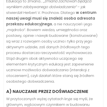
Edukacja to zmiana…
„zmiana zachowań będąca
wynikiem zdobywanego doświadczenia”
– jak
stwierdził Herbert V. Prochnow. Dlatego
w centrum
naszej uwagi musi się znaleźć osoba adresata
przekazu edukacyjnego
, a nie nauczyciel i jego
„mądrości”. Bowiem wiedza, umiejętności oraz
postawy, opinie i nawyki budowane (konstruowane)
są wraz z rozwojem osoby ucznia i tylko przy jego
aktywnym udziale, zaś danych źródłowych tego
procesu dostarcza rzeczywistość wychowawcza.
Stąd drugim obok aktywności uczącego się
elementem krytycznym edukacji jest zapewnienie
uczniowi możliwości doświadczania (interakcji z
otoczeniem), czyli działań które staną się źródłem
osobistego doświadczenia.
A) NAUCZANIE PRZEZ DOŚWIADCZENIE
W przytoczonych wyżej cytatach kryje się myśl, że
głównym, wyjściowym czynnikiem w budowaniu