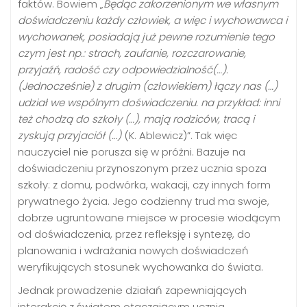
faktów. Bowiem „
Będąc zakorzenionym we własnym
doświadczeniu każdy człowiek, a więc i wychowawca i
wychowanek, posiadają już pewne rozumienie tego
czym jest np.: strach, zaufanie, rozczarowanie,
przyjaźń, radość czy odpowiedzialność(…).
(Jednocześnie) z drugim (człowiekiem) łączy nas (…)
udział we wspólnym doświadczeniu. na przykład: inni
też chodzą do szkoły (…), mają rodziców, tracą i
zyskują przyjaciół (…)
(K. Ablewicz)”. Tak więc
nauczyciel nie porusza się w próżni. Bazuje na
doświadczeniu przynoszonym przez ucznia spoza
szkoły: z domu, podwórka, wakacji, czy innych form
prywatnego życia. Jego codzienny trud ma swoje,
dobrze ugruntowane miejsce w procesie wiodącym
od doświadczenia, przez refleksję i syntezę, do
planowania i wdrażania nowych doświadczeń
weryfikujących stosunek wychowanka do świata.
Jednak prowadzenie działań zapewniających
interakcję z światem otaczającym ucznia