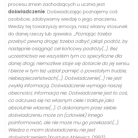
procesu zmian zachodzących u ucznia jest
doświadczenie
. Doświadczając poznajemy coś
osobiście, zdobywamy wiedzę o jego znaczeniu.
Wiedzy tej towarzyszy emocja, nasz własny stosunek
do danej rzeczy lub zjawiska. „
Poznając trzeba
przebyć pewną drogę; trzeba odbyć jakąś podróż, by
następnie osiągnąć cel końcowy podróży(…). Bez
uczestnictwa we wszystkim tym co specyficzne dla
danej drogi, niemożliwe staje się dotarcie do jej sensu.
I bierze w tym też udział pamięć o powstałym trudzie,
niebezpieczeństwach(…). Doświadczenie(…) nie jest
zwykłą informacją. Doświadczenie wymaga naszej
obecności, informacja nie. Doświadczenie jest to coś,
co odczuwa się na własnym ciele i traktuje jako
absolutnie własne(…). O dokonanym przez siebie
doświadczeniu może on (człowiek) innego
poinformować, ale nie może mu go przekazać(…).
Wiedza o moim doświadczeniu nie jest
doświadczeniem
(Krystyna Ablewicz, (1993).