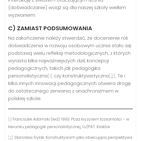
(doświadczanie) wciąż są dla naszej szkoły wielkim
wyzwaniem.
C) ZAMIAST PODSUMOWANIA
Na zakończenie należy stwierdzić, że docenienie roli
doświadczenia w rozwoju osobowym ucznia stało się
podstawą wielu refleksji metodologicznych, z których
wyrasta kilka najważniejszych dziś koncepcji
pedagogicznych, takich jak pedagogika
personalistyczna
[1]
czy konstruktywistyczna
[2]
. Te i
kilka innych innowacji pedagogicznych otwiera drogę
do ostatecznego zerwania z anachronizmem w
polskiej szkole.
[1]
Franciszek Adamski (red). 1993. Poza kryzysem tożsamości – w
kierunku pedagogiki personalistycznej, UJ/PAT. Kraków
[2]
Stanisław Dylak. Konstruktywizm jako obiecująca perspektywa